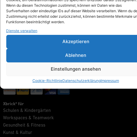
info@xbrick.eu
Wenn du diesen Technologien zustimmst, können wir Daten wie das
Surfverhalten oder eindeutige IDs auf dieser Website verarbeiten. Wenn du d
+49 711 284 977 20
Zustimmung nicht erteilst oder zurückziehst, können bestimmte Merkmale u
Folge Xbrick®
Funktionen beeinträchtigt werden.
Dienste verwalten
Akzeptieren
Shop
Ablehnen
Alles anzeigen
Xbrick® Das Original
Einstellungen ansehen
Xbrick® Zubehör
Xbrick® Sets
Cookie-Richtlinie
Datenschutzerklärung
Impressum
Xbrick® für
Schulen & Kindergärten
Workspaces & Teamwork
Gesundheit & Fitness
Kunst & Kultur