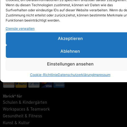
info@xbrick.eu
Wenn du diesen Technologien zustimmst, können wir Daten wie das
Surfverhalten oder eindeutige IDs auf dieser Website verarbeiten. Wenn du d
+49 711 284 977 20
Zustimmung nicht erteilst oder zurückziehst, können bestimmte Merkmale u
Folge Xbrick®
Funktionen beeinträchtigt werden.
Dienste verwalten
Akzeptieren
Shop
Ablehnen
Alles anzeigen
Xbrick® Das Original
Einstellungen ansehen
Xbrick® Zubehör
Xbrick® Sets
Cookie-Richtlinie
Datenschutzerklärung
Impressum
Xbrick® für
Schulen & Kindergärten
Workspaces & Teamwork
Gesundheit & Fitness
Kunst & Kultur