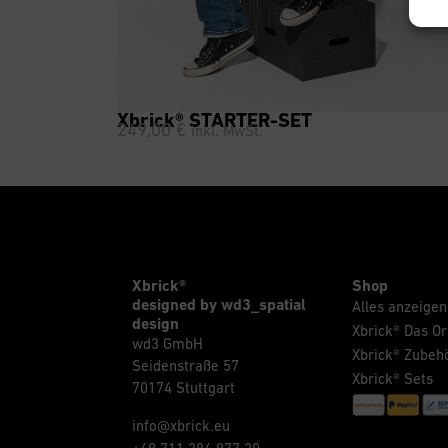
Xbrick® STARTER-SET
249,00
€
inkl. MwSt.
Xbrick®
Shop
designed by wd3_spatial
Alles anzeigen
design
Xbrick® Das Or
wd3 GmbH
Xbrick® Zubeh
Seidenstraße 57
Xbrick® Sets
70174 Stuttgart
info@xbrick.eu