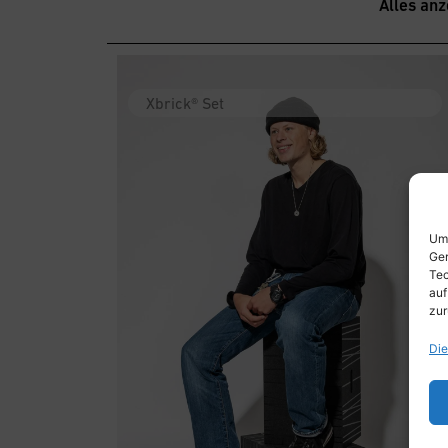
Alles anz
Xbrick® Set
Um 
Ger
Tec
auf
zur
Die