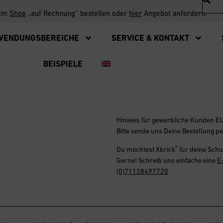
 im
Shop
„auf Rechnung“ bestellen oder
hier
Angebot anfordern.
WENDUNGSBEREICHE
SERVICE & KONTAKT
BEISPIELE
Hinweis für gewerbliche Kunden E
Bitte sende uns Deine Bestellung p
®
Du möchtest
Xbrick
für deine Schu
Gerne! Schreib uns einfache eine
E
(0)71128497720